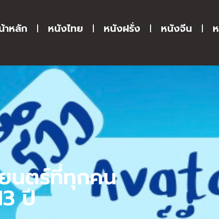
น้าหลัก
หนังไทย
หนังฝรั่ง
หนังจีน
ห
นตร์ที่ทุกคน
3 ปี